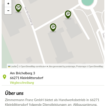
+
−
|
Leaflet
© OpenStreetMap contributors ♥,
tiles generated by protomaps
,
Protomaps
©
OpenStreetMap
Am Brichelberg
3
66271
Kleinblittersdorf
Wegbeschreibung
Über uns
Zimmermann Franz GmbH bietet als Handwerksbetrieb in 66271
Kleinblittersdorf folgende Dienstleistungen an: Altbausanierung,