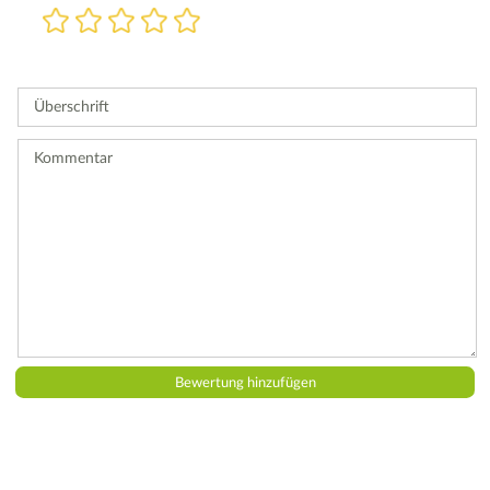
Bewertung
1
2
3
4
5
Stern
Sterne
Sterne
Sterne
Sterne
Bitte
geben
Sie
Überschrift
eine
Bewertung
ab.
Kommentar