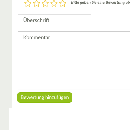
Bewertung
Bitte geben Sie eine Bewertung ab
1
2
3
4
5
Stern
Sterne
Sterne
Sterne
Sterne
Überschrift
Kommentar