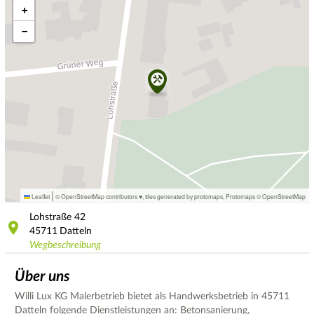
+
−
|
Leaflet
© OpenStreetMap contributors ♥,
tiles generated by protomaps
,
Protomaps
©
OpenStreetMap
Lohstraße
42
45711
Datteln
Wegbeschreibung
Über uns
Willi Lux KG Malerbetrieb bietet als Handwerksbetrieb in 45711
Datteln folgende Dienstleistungen an: Betonsanierung,