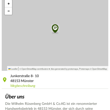
+
−
|
Leaflet
© OpenStreetMap contributors ♥,
tiles generated by protomaps
,
Protomaps
©
OpenStreetMap
Junkerstraße
8- 10
48153
Münster
Wegbeschreibung
Über uns
Die Wilhelm Rüsenberg GmbH & Co.KG ist ein renommierter
Handwerksbetrieb in 48153 Münster, der sich durch seine