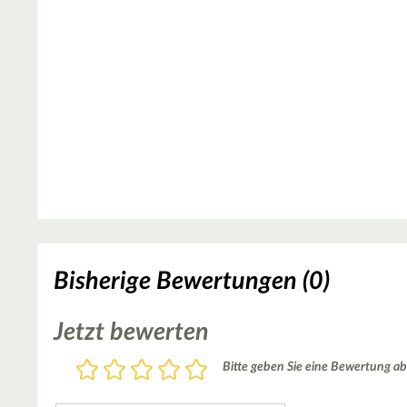
Bisherige Bewertungen (0)
Jetzt bewerten
Bewertung
Bitte geben Sie eine Bewertung ab
1
2
3
4
5
Stern
Sterne
Sterne
Sterne
Sterne