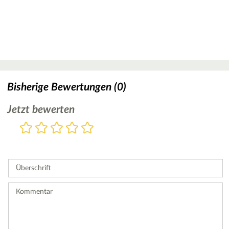
Bisherige Bewertungen (0)
Jetzt bewerten
Bewertung
1
2
3
4
5
Stern
Sterne
Sterne
Sterne
Sterne
Bitte
geben
Sie
Überschrift
eine
Bewertung
ab.
Kommentar