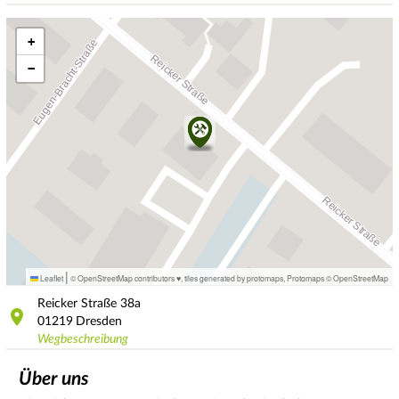
+
−
|
Leaflet
© OpenStreetMap contributors ♥,
tiles generated by protomaps
,
Protomaps
©
OpenStreetMap
Reicker Straße
38a
01219
Dresden
Wegbeschreibung
Über uns