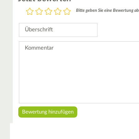
Bewertung
Bitte geben Sie eine Bewertung ab
1
2
3
4
5
Stern
Sterne
Sterne
Sterne
Sterne
Überschrift
Kommentar