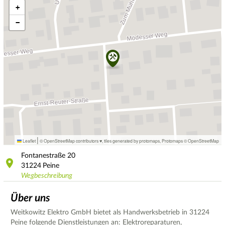
+
−
|
Leaflet
© OpenStreetMap contributors ♥,
tiles generated by protomaps
,
Protomaps
©
OpenStreetMap
Fontanestraße
20
31224
Peine
Wegbeschreibung
Über uns
Weitkowitz Elektro GmbH bietet als Handwerksbetrieb in 31224
Peine folgende Dienstleistungen an: Elektroreparaturen,