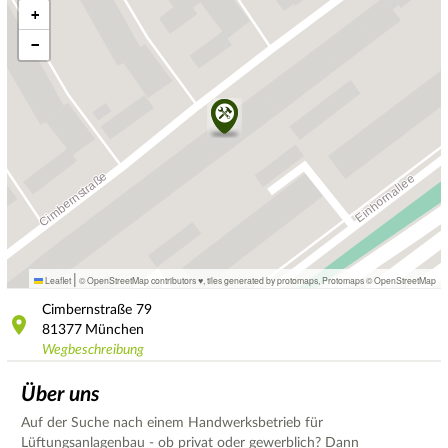
+
−
|
Leaflet
© OpenStreetMap contributors ♥,
tiles generated by protomaps
,
Protomaps
©
OpenStreetMap
Cimbernstraße
79
81377
München
Wegbeschreibung
Über uns
Auf der Suche nach einem Handwerksbetrieb für
Lüftungsanlagenbau - ob privat oder gewerblich? Dann