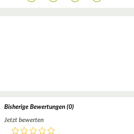
Bisherige Bewertungen (0)
Jetzt bewerten
Bewertung
1
2
3
4
5