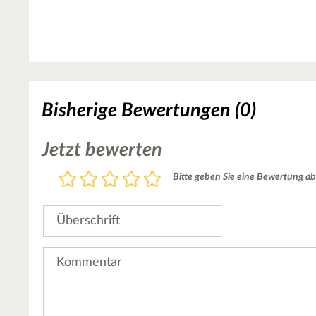
Bisherige Bewertungen (0)
Jetzt bewerten
Bewertung
Bitte geben Sie eine Bewertung ab
1
2
3
4
5
Stern
Sterne
Sterne
Sterne
Sterne
Überschrift
Kommentar