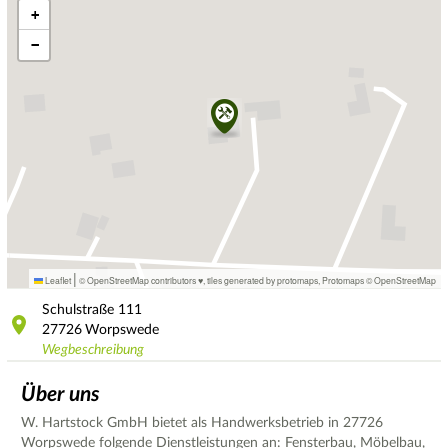
+
−
|
Leaflet
© OpenStreetMap contributors ♥,
tiles generated by protomaps
,
Protomaps
©
OpenStreetMap
Schulstraße
111
27726
Worpswede
Wegbeschreibung
Über uns
W. Hartstock GmbH bietet als Handwerksbetrieb in 27726
Worpswede folgende Dienstleistungen an: Fensterbau, Möbelbau,