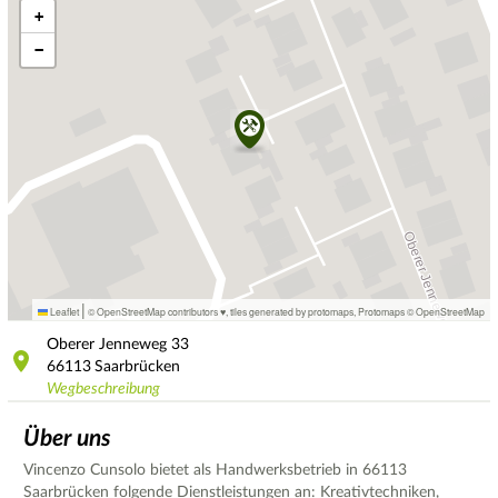
+
−
|
Leaflet
© OpenStreetMap contributors ♥,
tiles generated by protomaps
,
Protomaps
©
OpenStreetMap
Oberer Jenneweg
33
66113
Saarbrücken
Wegbeschreibung
Über uns
Vincenzo Cunsolo bietet als Handwerksbetrieb in 66113
Saarbrücken folgende Dienstleistungen an: Kreativtechniken,