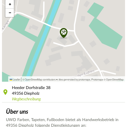
+
−
|
Leaflet
© OpenStreetMap contributors ♥,
tiles generated by protomaps
,
Protomaps
©
OpenStreetMap
Heeder Dorfstraße
38
49356
Diepholz
Wegbeschreibung
Über uns
UWD Farben, Tapeten, Fußboden bietet als Handwerksbetrieb in
49356 Diepholz folgende Dienstleistungen an: