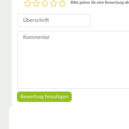
Bewertung
Bitte geben Sie eine Bewertung ab
1
2
3
4
5
Stern
Sterne
Sterne
Sterne
Sterne
Überschrift
Kommentar