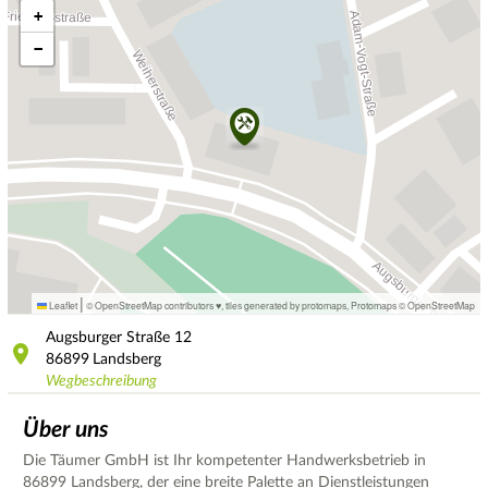
+
−
|
Leaflet
© OpenStreetMap contributors ♥,
tiles generated by protomaps
,
Protomaps
©
OpenStreetMap
Augsburger Straße
12
86899
Landsberg
Wegbeschreibung
Über uns
Die Täumer GmbH ist Ihr kompetenter Handwerksbetrieb in
86899 Landsberg, der eine breite Palette an Dienstleistungen