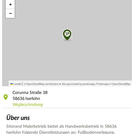
+
−
|
Leaflet
© OpenStreetMap contributors ♥,
tiles generated by protomaps
,
Protomaps
©
OpenStreetMap
Corunna Straße
38
58636
Iserlohn
Wegbeschreibung
Über uns
Stierand Malerbetrieb bietet als Handwerksbetrieb in 58636
Iserlohn folgende Dienstleistungen an: Fußbodenverlegung,