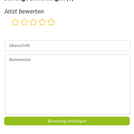
Jetzt bewerten
Bewertung
1
2
3
4
5
Stern
Sterne
Sterne
Sterne
Sterne
Bitte
geben
Sie
Überschrift
eine
Bewertung
ab.
Kommentar