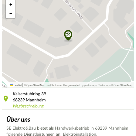
+
−
|
Leaflet
© OpenStreetMap contributors ♥,
tiles generated by protomaps
,
Protomaps
©
OpenStreetMap
Kaiserstuhlring
39
68239
Mannheim
Wegbeschreibung
Über uns
SE Elektro&Bau bietet als Handwerksbetrieb in 68239 Mannheim
folgende Dienstleistungen an: Elektroinstallation,