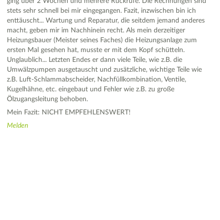
ging über 2 Wochen und mehrere Rückrufe. Die Rechnungen sind
stets sehr schnell bei mir eingegangen. Fazit, inzwischen bin ich
enttäuscht... Wartung und Reparatur, die seitdem jemand anderes
macht, geben mir im Nachhinein recht. Als mein derzeitiger
Heizungsbauer (Meister seines Faches) die Heizungsanlage zum
ersten Mal gesehen hat, musste er mit dem Kopf schütteln.
Unglaublich... Letzten Endes er dann viele Teile, wie z.B. die
Umwälzpumpen ausgetauscht und zusätzliche, wichtige Teile wie
z.B. Luft-Schlammabscheider, Nachfüllkombination, Ventile,
Kugelhähne, etc. eingebaut und Fehler wie z.B. zu große
Ölzugangsleitung behoben.
Mein Fazit: NICHT EMPFEHLENSWERT!
Melden