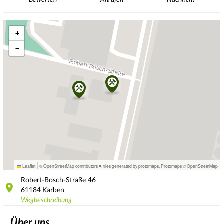
+
−
|
Leaflet
© OpenStreetMap contributors ♥,
tiles generated by protomaps
,
Protomaps
©
OpenStreetMap
Robert-Bosch-Straße
46
61184
Karben
Wegbeschreibung
Über uns