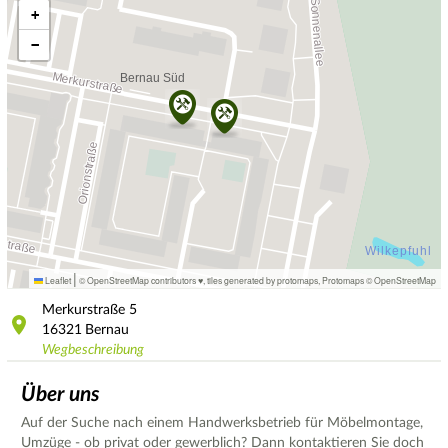
+
−
|
Leaflet
© OpenStreetMap contributors ♥,
tiles generated by protomaps
,
Protomaps
©
OpenStreetMap
Merkurstraße
5
16321
Bernau
Wegbeschreibung
Über uns
Auf der Suche nach einem Handwerksbetrieb für Möbelmontage,
Umzüge - ob privat oder gewerblich? Dann kontaktieren Sie doch