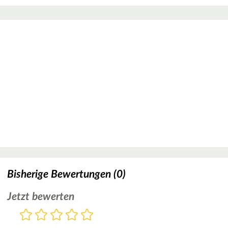
Bisherige Bewertungen (0)
Jetzt bewerten
Bewertung
1
2
3
4
5
Stern
Sterne
Sterne
Sterne
Sterne