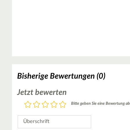
Bisherige Bewertungen (0)
Jetzt bewerten
Bewertung
Bitte geben Sie eine Bewertung ab
1
2
3
4
5
Stern
Sterne
Sterne
Sterne
Sterne
Überschrift