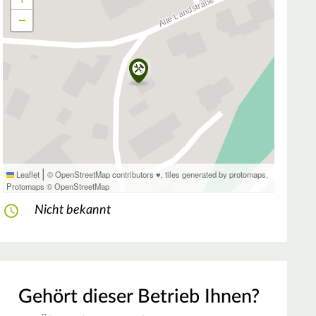
−
|
Leaflet
© OpenStreetMap contributors ♥,
tiles generated by protomaps
,
Protomaps
©
OpenStreetMap
Nicht bekannt
Gehört dieser Betrieb Ihnen?