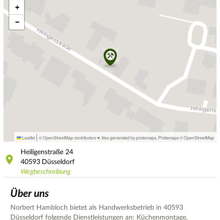
+
−
|
Leaflet
© OpenStreetMap contributors ♥,
tiles generated by protomaps
,
Protomaps
©
OpenStreetMap
Heiligenstraße
24
40593
Düsseldorf
Wegbeschreibung
Über uns
Norbert Hambloch bietet als Handwerksbetrieb in 40593
Düsseldorf folgende Dienstleistungen an: Küchenmontage,