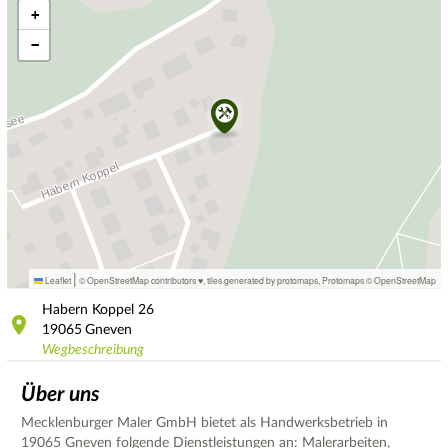
+
−
|
Leaflet
© OpenStreetMap contributors ♥,
tiles generated by protomaps
,
Protomaps
©
OpenStreetMap
Habern Koppel
26
19065
Gneven
Wegbeschreibung
Über uns
Mecklenburger Maler GmbH bietet als Handwerksbetrieb in
19065 Gneven folgende Dienstleistungen an: Malerarbeiten,