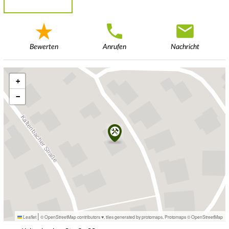
Bewerten
Anrufen
Nachricht
+
−
|
Leaflet
© OpenStreetMap contributors ♥,
tiles generated by protomaps
,
Protomaps
©
OpenStreetMap