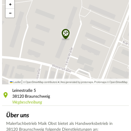
+
−
|
Leaflet
© OpenStreetMap contributors ♥,
tiles generated by protomaps
,
Protomaps
©
OpenStreetMap
Leinestraße
5
38120
Braunschweig
Wegbeschreibung
Über uns
Malerfachbetrieb Maik Obst bietet als Handwerksbetrieb in
38120 Braunschweig folgende Dienstleistungen an: