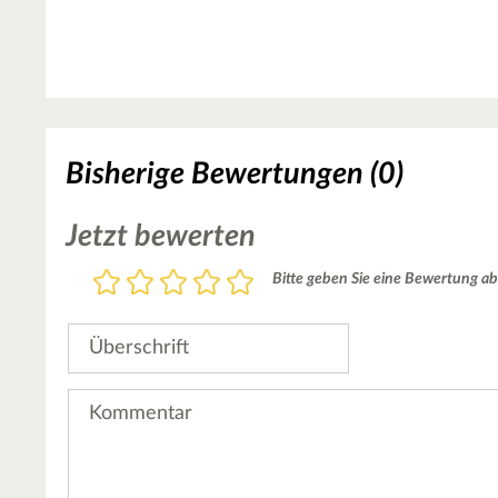
Bisherige Bewertungen (0)
Jetzt bewerten
Bewertung
Bitte geben Sie eine Bewertung ab
1
2
3
4
5
Stern
Sterne
Sterne
Sterne
Sterne
Überschrift
Kommentar