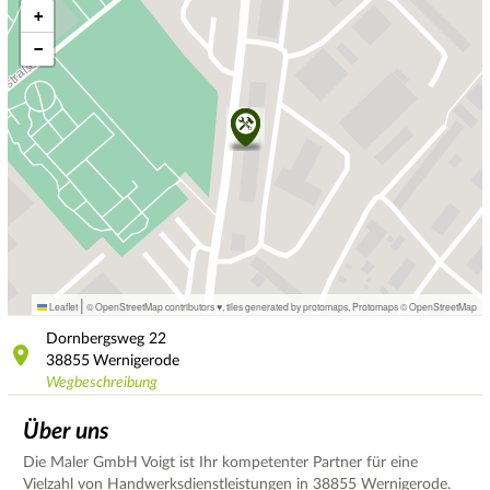
+
−
|
Leaflet
© OpenStreetMap contributors ♥,
tiles generated by protomaps
,
Protomaps
©
OpenStreetMap
Dornbergsweg
22
38855
Wernigerode
Wegbeschreibung
Über uns
Die Maler GmbH Voigt ist Ihr kompetenter Partner für eine
Vielzahl von Handwerksdienstleistungen in 38855 Wernigerode.