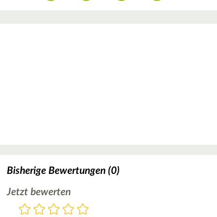
Bisherige Bewertungen (0)
Jetzt bewerten
Bewertung
1
2
3
4
5