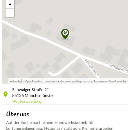
+
−
|
Leaflet
© OpenStreetMap contributors ♥,
tiles generated by protomaps
,
Protomaps
©
OpenStreetMap
Schwaiger Straße
21
85126
Münchsmünster
Wegbeschreibung
Über uns
Auf der Suche nach einem Handwerksbetrieb für
Lüftungsanlagenbau, Heizungsinstallation, Klempnerarbeiten,