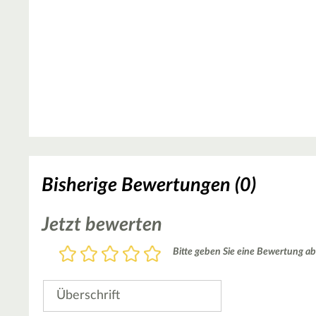
Bisherige Bewertungen (0)
Jetzt bewerten
Bewertung
Bitte geben Sie eine Bewertung ab
1
2
3
4
5
Stern
Sterne
Sterne
Sterne
Sterne
Überschrift