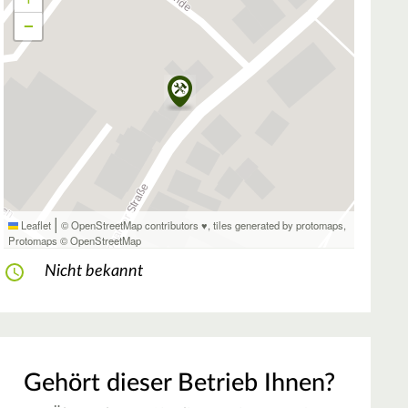
−
|
Leaflet
© OpenStreetMap contributors ♥,
tiles generated by protomaps
,
Protomaps
©
OpenStreetMap
Nicht bekannt
Gehört dieser Betrieb Ihnen?