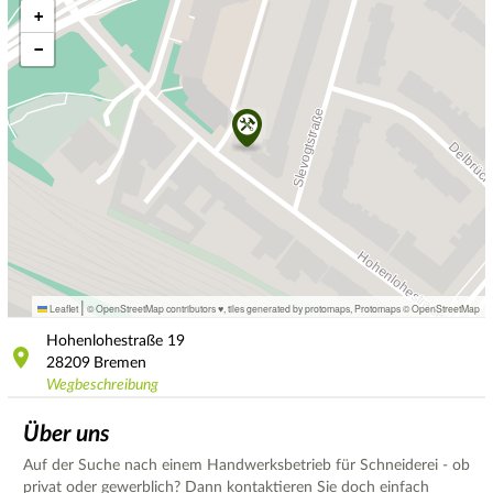
+
−
|
Leaflet
© OpenStreetMap contributors ♥,
tiles generated by protomaps
,
Protomaps
©
OpenStreetMap
Hohenlohestraße
19
28209
Bremen
Wegbeschreibung
Über uns
Auf der Suche nach einem Handwerksbetrieb für Schneiderei - ob
privat oder gewerblich? Dann kontaktieren Sie doch einfach