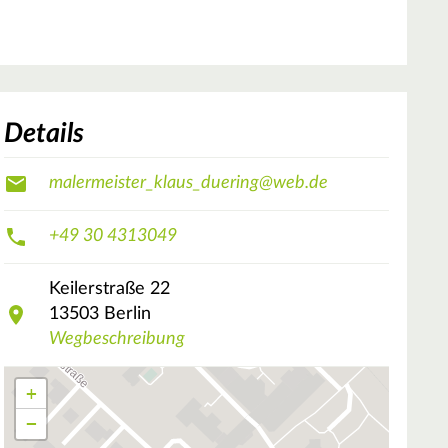
Details
malermeister_klaus_duering@web.de
+49 30 4313049
Keilerstraße
22
13503
Berlin
Wegbeschreibung
+
−