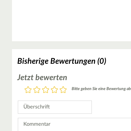
Bisherige Bewertungen (0)
Jetzt bewerten
Bewertung
Bitte geben Sie eine Bewertung ab
1
2
3
4
5
Stern
Sterne
Sterne
Sterne
Sterne
Überschrift
Kommentar