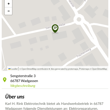
+
−
|
Leaflet
© OpenStreetMap contributors ♥,
tiles generated by protomaps
,
Protomaps
©
OpenStreetMap
Sengsterstraße
3
66787
Wadgassen
Wegbeschreibung
Über uns
Karl H. Rink Elektrotechnik bietet als Handwerksbetrieb in 66787
Wadgassen folgende Dienstleistungen an: Elektroreparaturen,