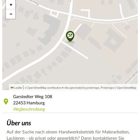
+
−
|
Leaflet
© OpenStreetMap contributors ♥,
tiles generated by protomaps
,
Protomaps
©
OpenStreetMap
Garstedter Weg
108
22453
Hamburg
Wegbeschreibung
Über uns
Auf der Suche nach einem Handwerksbetrieb für Malerarbeiten,
Lackieren - ob privat oder gewerblich? Dann kontaktieren Sie