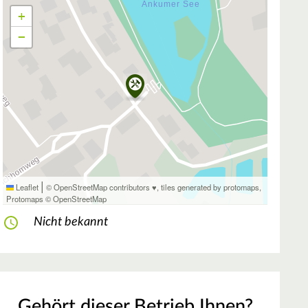
+
−
|
Leaflet
© OpenStreetMap contributors ♥,
tiles generated by protomaps
,
Protomaps
©
OpenStreetMap
Nicht bekannt
Gehört dieser Betrieb Ihnen?