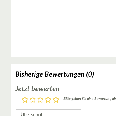
Bisherige Bewertungen (0)
Jetzt bewerten
Bewertung
Bitte geben Sie eine Bewertung ab
1
2
3
4
5
Stern
Sterne
Sterne
Sterne
Sterne
Überschrift