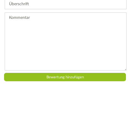
Überschrift
eine
Bewertung
ab.
Kommentar