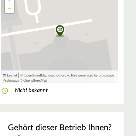
−
|
Leaflet
© OpenStreetMap contributors ♥,
tiles generated by protomaps
,
Protomaps
©
OpenStreetMap
Nicht bekannt
Gehört dieser Betrieb Ihnen?