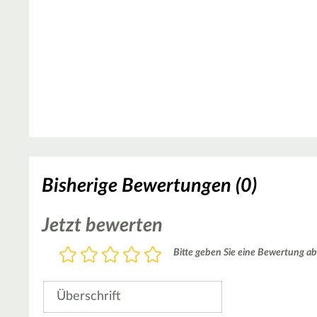
Bisherige Bewertungen (0)
Jetzt bewerten
Bewertung
Bitte geben Sie eine Bewertung ab
1
2
3
4
5
Stern
Sterne
Sterne
Sterne
Sterne
Überschrift