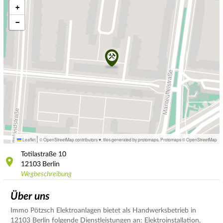
+
−
|
Leaflet
© OpenStreetMap contributors ♥,
tiles generated by protomaps
,
Protomaps
©
OpenStreetMap
Totilastraße
10
12103
Berlin
Wegbeschreibung
Über uns
Immo Pötzsch Elektroanlagen bietet als Handwerksbetrieb in
12103 Berlin folgende Dienstleistungen an: Elektroinstallation,