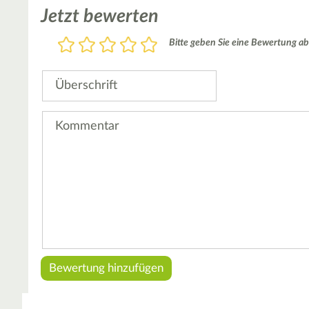
Jetzt bewerten
Bewertung
Bitte geben Sie eine Bewertung ab
1
2
3
4
5
Stern
Sterne
Sterne
Sterne
Sterne
Überschrift
Kommentar