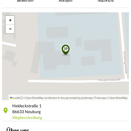
Bewerten
Anrufen
Nachricht
+
−
|
Leaflet
© OpenStreetMap contributors ♥,
tiles generated by protomaps
,
Protomaps
©
OpenStreetMap
Heideckstraße
1
86633
Neuburg
Wegbeschreibung
Über uns