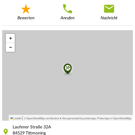
Bewerten
Anrufen
Nachricht
+
−
|
Leaflet
© OpenStreetMap contributors ♥,
tiles generated by protomaps
,
Protomaps
©
OpenStreetMap
Laufener Straße
32A
84529
Tittmoning