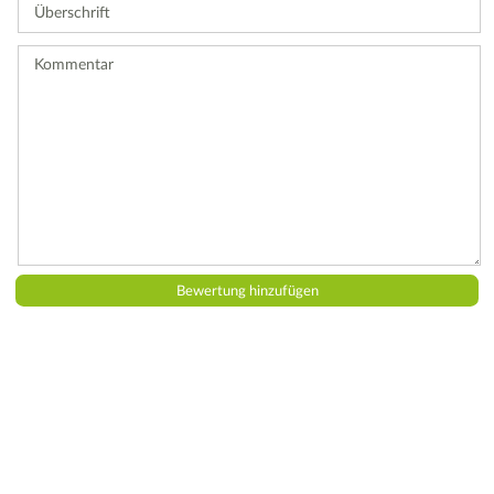
Überschrift
eine
Bewertung
ab.
Kommentar