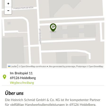
+
−
|
Leaflet
© OpenStreetMap contributors ♥,
tiles generated by protomaps
,
Protomaps
©
OpenStreetMap
Im Breitspiel
11
69126
Heidelberg
Wegbeschreibung
Über uns
Die Heinrich Schmid GmbH & Co. KG ist Ihr kompetenter Partner
für vielfältige Handwerksdienstleistungen in 69126 Heidelberg.