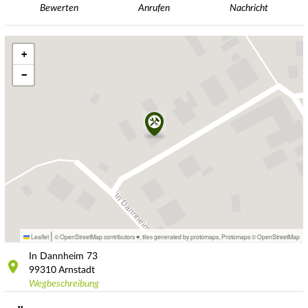
Bewerten
Anrufen
Nachricht
+
−
|
Leaflet
© OpenStreetMap contributors ♥,
tiles generated by protomaps
,
Protomaps
©
OpenStreetMap
In Dannheim
73
99310
Arnstadt
Wegbeschreibung