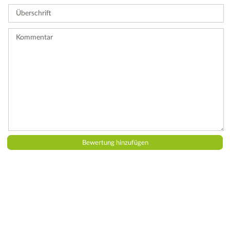
Sie
Überschrift
eine
Bewertung
ab.
Kommentar