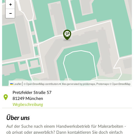
+
−
|
Leaflet
© OpenStreetMap contributors ♥,
tiles generated by protomaps
,
Protomaps
©
OpenStreetMap
Pretzfelder Straße
57
81249
München
Wegbeschreibung
Über uns
Auf der Suche nach einem Handwerksbetrieb für Malerarbeiten -
ob privat oder gewerblich? Dann kontaktieren Sie doch einfach