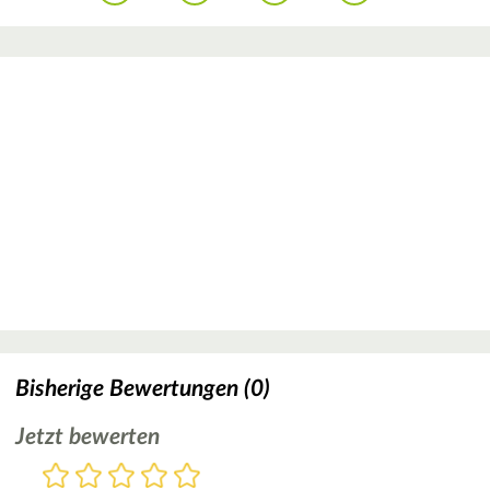
Bisherige Bewertungen (0)
Jetzt bewerten
Bewertung
1
2
3
4
5