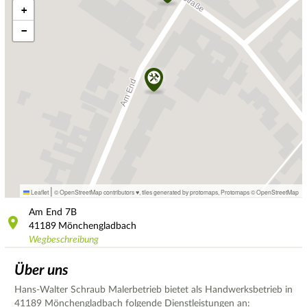
+
−
|
Leaflet
© OpenStreetMap contributors ♥,
tiles generated by protomaps
,
Protomaps
©
OpenStreetMap
Am End
7B
41189
Mönchengladbach
Wegbeschreibung
Über uns
Hans-Walter Schraub Malerbetrieb bietet als Handwerksbetrieb in
41189 Mönchengladbach folgende Dienstleistungen an: