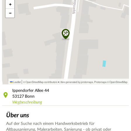
+
−
|
Leaflet
© OpenStreetMap contributors ♥,
tiles generated by protomaps
,
Protomaps
©
OpenStreetMap
Ippendorfer Allee
44
53127
Bonn
Wegbeschreibung
Über uns
Auf der Suche nach einem Handwerksbetrieb für
Altbausanierung, Malerarbeiten, Sanierung - ob privat oder