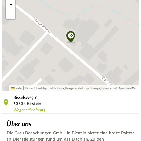
+
−
|
Leaflet
© OpenStreetMap contributors ♥,
tiles generated by protomaps
,
Protomaps
©
OpenStreetMap
Bisselsweg
6
63633
Birstein
Wegbeschreibung
Über uns
Die Grau Bedachungen GmbH in Birstein bietet eine breite Palette
an Dienstleistungen rund um das Dach an. Zu den