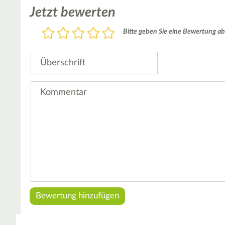
Jetzt bewerten
Bewertung
Bitte geben Sie eine Bewertung ab
1
2
3
4
5
Stern
Sterne
Sterne
Sterne
Sterne
Überschrift
Kommentar