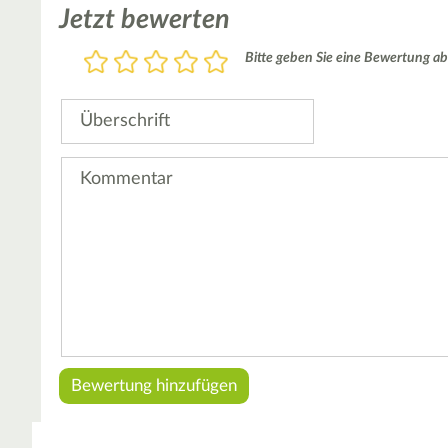
Jetzt bewerten
Bewertung
Bitte geben Sie eine Bewertung ab
1
2
3
4
5
Stern
Sterne
Sterne
Sterne
Sterne
Überschrift
Kommentar