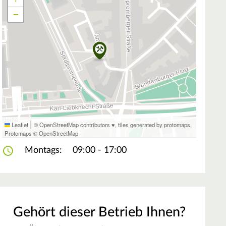
−
|
Leaflet
© OpenStreetMap contributors ♥,
tiles generated by protomaps
,
Protomaps
©
OpenStreetMap
Montags:
09:00 - 17:00
Gehört dieser Betrieb Ihnen?